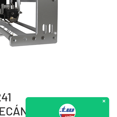
41
ECÁNICA