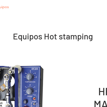
uipos
Consumibles
Aplicaciones
Galerí
Equipos Hot stamping
H
M